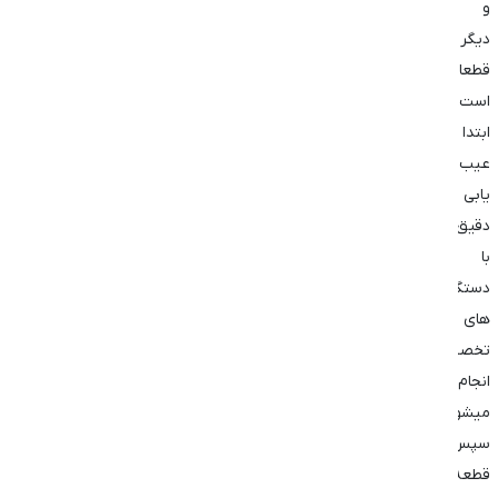
و
دیگر
قطعات
است.
ابتدا
عیب
یابی
دقیق
با
دستگاه
های
تخصصی
انجام
میشود
سپس
قطعه