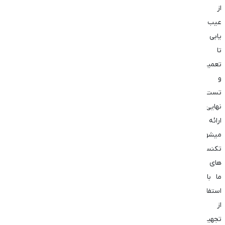
از
عیب
یابی
تا
تعمیر
و
تست
نهایی
ارائه
میشود.
تکنسین
های
ما با
استفاده
از
تجهیزات