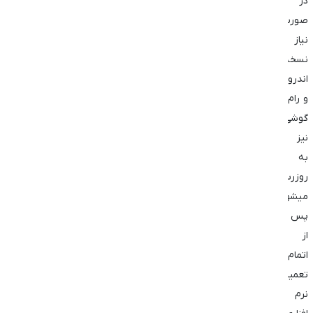
در
صورت
نیاز
نسخه
اندروید
و رام
گوشی
نیز
به
روزرسانی
میشود.
پس
از
اتمام
تعمیر
نرم