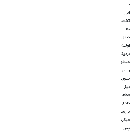
با
ابزار
تخصصی
به
شکل
اولیه
نزدیک
میشود
و در
صورت
نیاز
قطعات
داخلی
بررسی
میگردند.
پس