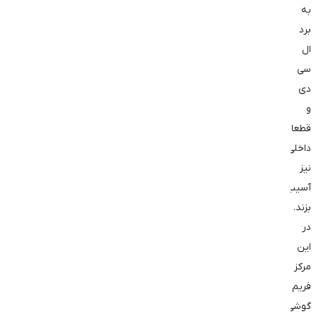
به
برد
ال
سی
دی
و
قطعات
داخلی
نیز
آسیب
بزند.
در
این
مرکز
فریم
گوشی