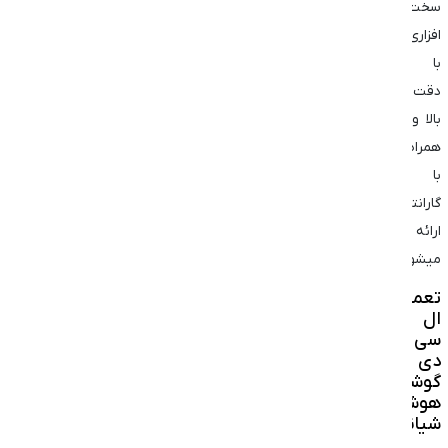
سخت
افزاری
با
دقت
بالا و
همراه
با
گارانتی
ارائه
میشود.
تعمیر
ال
سی
دی
گوشی
هوشمند
شیائومی