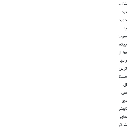
شکستگی
ترک
خوردگی
یا
سوختگی
پیکسل
ها از
رایج
ترین
مشکلات
ال
سی
دی
گوشی
های
شیائومی