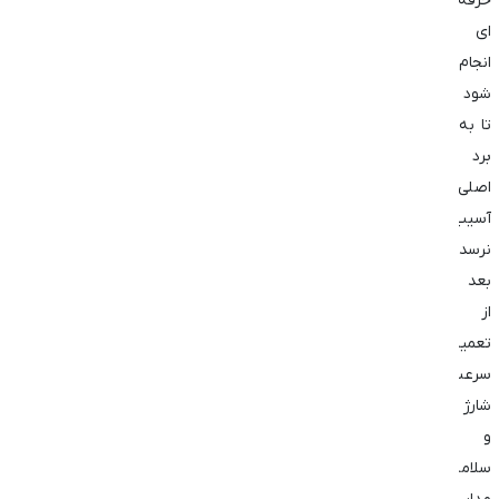
حرفه
ای
انجام
شود
تا به
برد
اصلی
آسیب
نرسد.
بعد
از
تعمیر
سرعت
شارژ
و
سلامت