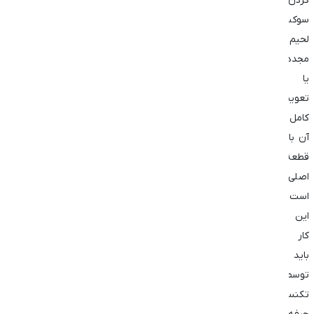
کردن
سوکت
لحیم
مجدد
یا
تعویض
کامل
آن با
قطعه
اصلی
است.
این
کار
باید
توسط
تکنسین