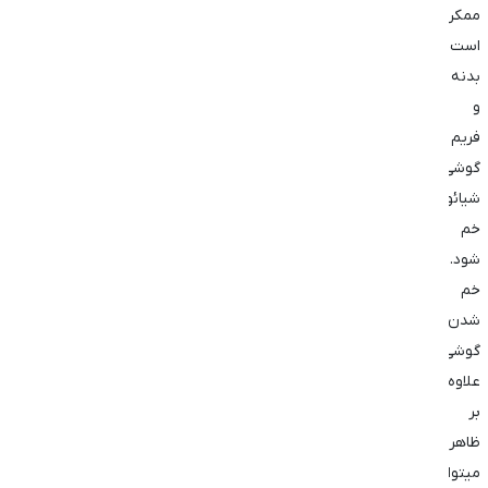
ممکن
است
بدنه
و
فریم
گوشی
شیائومی
خم
شود.
خم
شدن
گوشی
علاوه
بر
ظاهر
میتواند