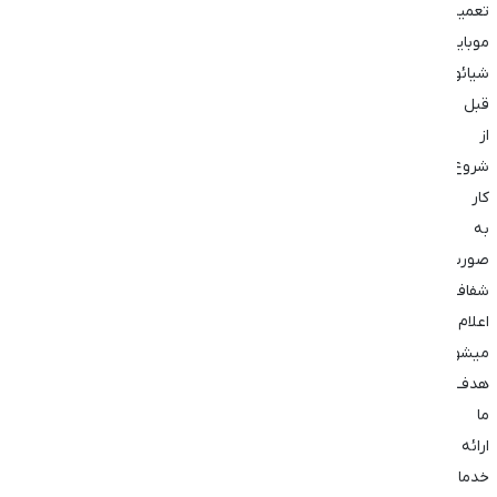
تعمیرات
موبایل
شیائومی
قبل
از
شروع
کار
به
صورت
شفاف
اعلام
میشود.
هدف
ما
ارائه
خدمات