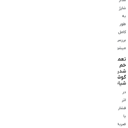
مدار
شارژ
به
طور
کامل
بررسی
میشود.
تعمیر
خم
شدن
گوشی
شیائومی
در
اثر
فشار
یا
ضربه