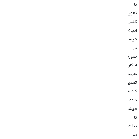
یا
تعویض
گلس
انجام
میشود.
در
صورت
امکان
هزینه
تعمیر
کاهش
داده
میشود
تا
نیازی
به