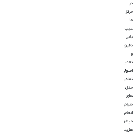
در
مرکز
ما
عیب
یابی
دقیق
و
تعمیر
اصولی
تمامی
مدل
های
شیائومی
انجام
میشود.
هزینه