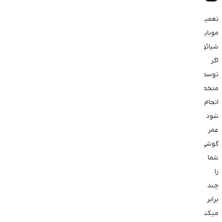
تعمیر
موبایل
شیائومی
اگر
توسط
متخصص
انجام
شود
عمر
گوشی
شما
را
چند
برابر
میکند.