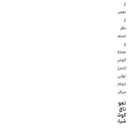
از
تعمیر
از
نظر
استحکام
و
عملکرد
گوشی
کنترل
نهایی
انجام
میگیرد.
تعویض
تاچ
گوشی
شیائومی