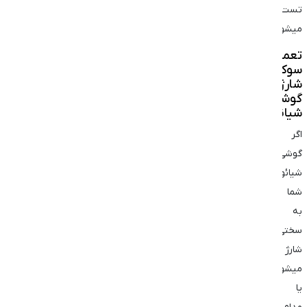
تست
میشود.
تعمیر
سوکت
شارژ
گوشی
شیائومی
اگر
گوشی
شیائومی
شما
به
سختی
شارژ
میشود
یا