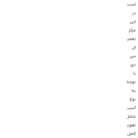
است.
در
این
مرکز
تعمیر
ال
سی
دی
با
توجه
به
نوع
آسیب
شامل
تعویض
کامل