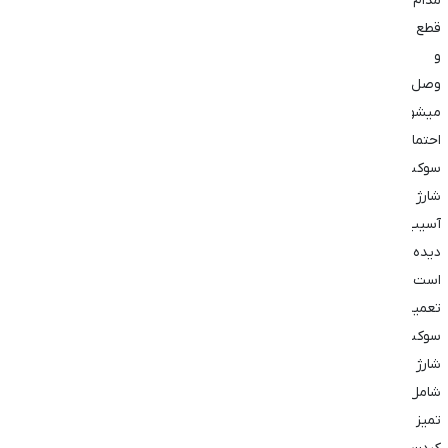
مدام
قطع
و
وصل
میشود
احتمالا
سوکت
شارژ
آسیب
دیده
است.
تعمیر
سوکت
شارژ
شامل
تمیز