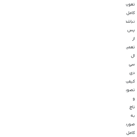
تعویض
کامل
نباشد.
پس
از
تعمیر
ال
سی
دی
کیفیت
تصویر
و
تاچ
به
صورت
کامل