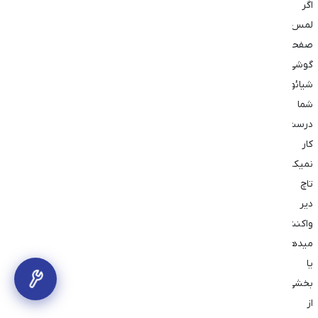
اگر
لمس
صفحه
گوشی
شیائومی
شما
درست
کار
نمیکند
تاچ
دیر
واکنش
میدهد
یا
بخشی
از