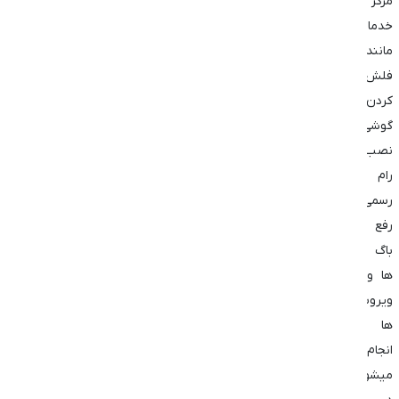
مرکز
خدماتی
مانند
فلش
کردن
گوشی
نصب
رام
رسمی
رفع
باگ
ها و
ویروس
ها
انجام
میشود.