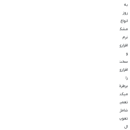
به
روز
انواع
مشکلات
نرم
افزاری
و
سخت
افزاری
را
برطرف
میکنند.
تعمیرات
شامل
تعویض
ال