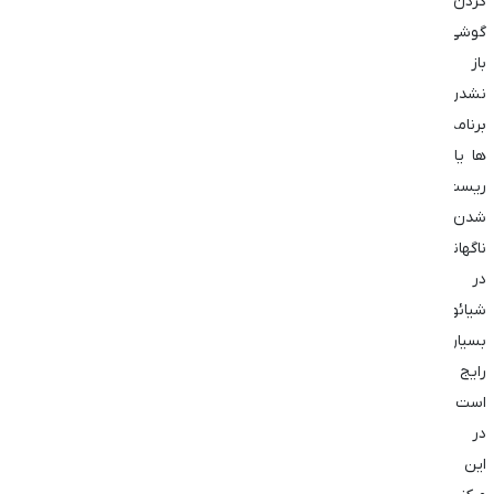
کردن
گوشی
باز
نشدن
برنامه
ها یا
ریست
شدن
ناگهانی
در
شیائومی
بسیار
رایج
است.
در
این