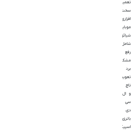
تعمیر
سخت
افزاری
موبایل
شیائومی
شامل
رفع
مشکلات
برد
تعویض
تاچ
و ال
سی
دی
باتری
اسپیکر