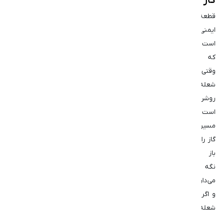
گاز
قطعه‌ای
ایمنی
است
که
وقتی
شعله
روشن
است،
مسیر
گاز را
باز
نگه
می‌دارد
و اگر
شعله