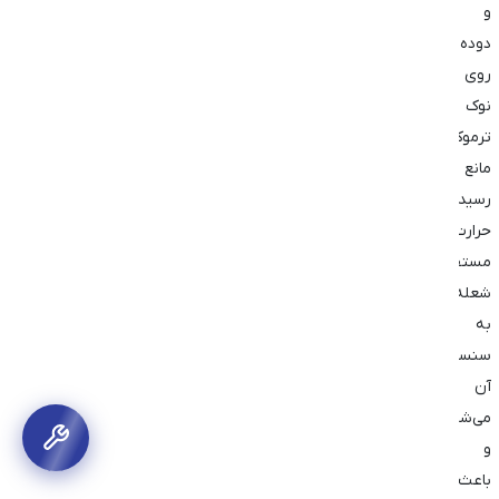
و
دوده
روی
نوک
ترموکوپل
مانع
رسیدن
حرارت
مستقیم
شعله
به
سنسور
آن
می‌شود
و
باعث