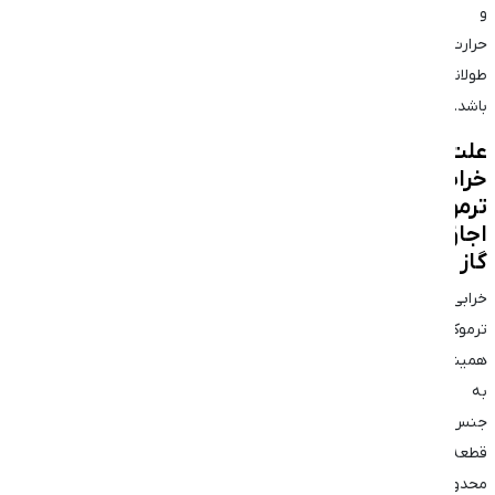
و
حرارت
طولانی‌مدت
باشد.
علت
خرابی
ترموکوپل
اجاق
گاز
خرابی
ترموکوپل
همیشه
به
جنس
قطعه
محدود