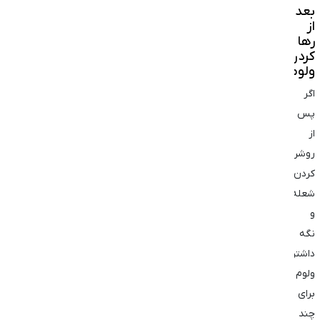
بعد
از
رها
کردن
ولوم
اگر
پس
از
روشن
کردن
شعله
و
نگه
داشتن
ولوم
برای
چند