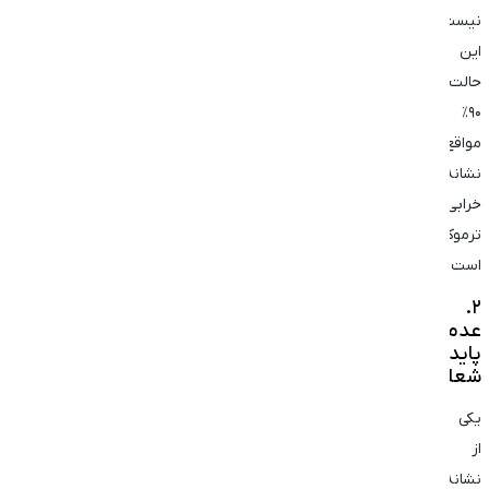
نیست.
این
حالت
۹۰٪
مواقع
نشانه
خرابی
ترموکوپل
است.
۲.
عدم
پایداری
شعله
یکی
از
نشانه‌های