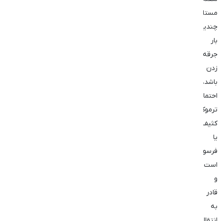
مستلزم
چندین
بار
جرقه
زدن
باشد،
احتمالاً
ترموکوپل
کثیف
یا
فرسوده
است
و
قادر
به
انتقال