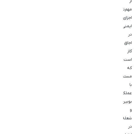
از
مهم‌ترین
اجزای
ایمنی
در
اجاق
گاز
است
که
مستقیماً
با
عملکرد
بوبین
و
شعله
در