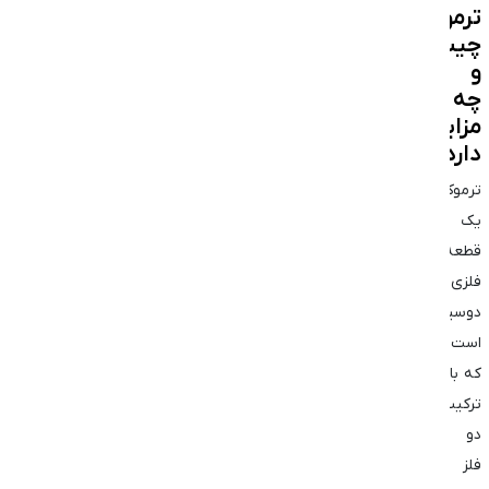
ترموکوپل
چیست
و
چه
مزایایی
دارد؟
ترموکوپل
یک
قطعه
فلزی
دو‌سیمی
است
که با
ترکیب
دو
فلز