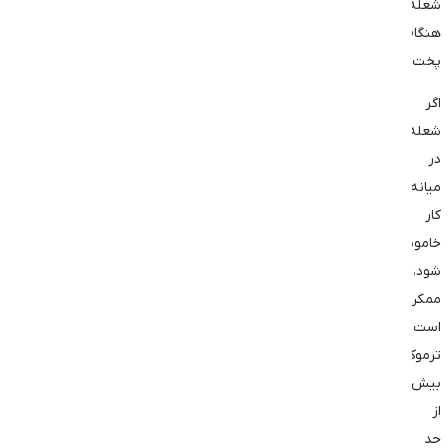
شعله
هنگام
پخت
اگر
شعله
در
میانه‌ی
کار
خاموش
شود،
ممکن
است
ترموکوپل
بیش
از
حد