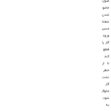
صورت
خاموش
شدن
شعله،
مسیر
ورود
گاز را
قطع
کند
تا از
خطر
نشت
گاز
جلوگیری
شود.
به