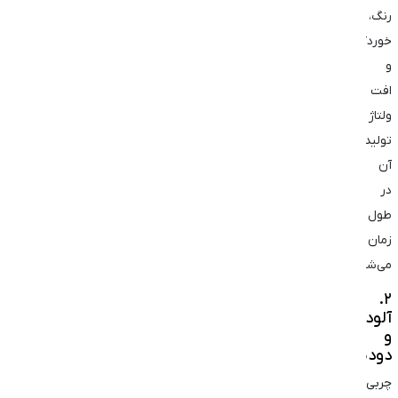
رنگ،
خوردگی
و
افت
ولتاژ
تولیدی
آن
در
طول
زمان
می‌شود.
۲.
آلودگی
و
دوده‌گرفتگی
چربی