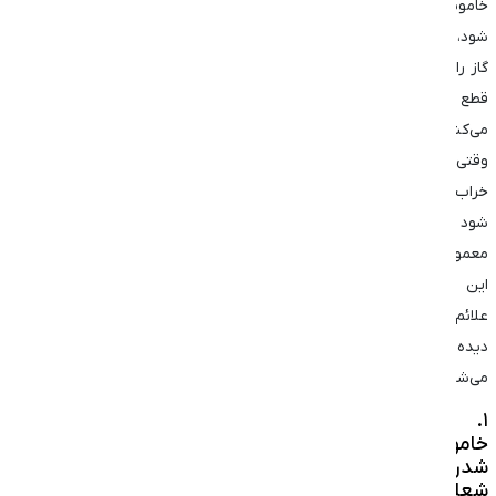
خاموش
شود،
گاز را
قطع
می‌کند.
وقتی
خراب
شود
معمولاً
این
علائم
دیده
می‌شود:
۱.
خاموش
شدن
شعله