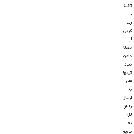
ثانیه،
با
رها
کردن
آن
شعله
خاموش
شود،
ترموکوپل
قادر
به
ارسال
ولتاژ
لازم
به
بوبین