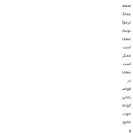
ضعف
عملکرد
ترموکوپل،
نوسان
شعله
است.
ممکن
است
شعله
در
فواصل
زمانی
کوتاه
خودبه‌خود
خاموش
و