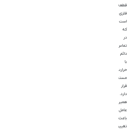
قطعه‌ای
فلزی
است
که
در
تماس
دائم
با
حرارت
مستقیم
قرار
دارد.
همین
عامل
باعث
تغییر