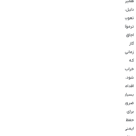
همین
دلیل،
تعویض
ترموکوپل
اجاق
گاز
زمانی
که
خراب
شود،
اقدامی
بسیار
ضروری
برای
حفظ
ایمنی