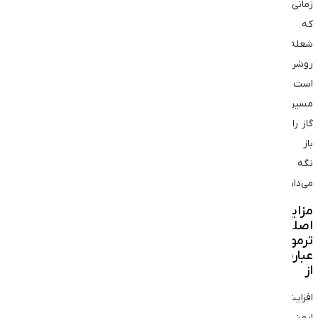
زمانی
که
شعله
روشن
است،
مسیر
گاز را
باز
نگه
می‌دارد.
مزایای
اصلی
ترموکوپل
عبارت‌اند
از
افزایش
ایمنی