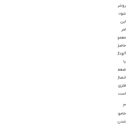
روشن
شود؛
این
امر
معمولاً
حاصل
آلودگی
یا
ضعف
اتصال
فلزی
است.
۳.
خاموش
شدن