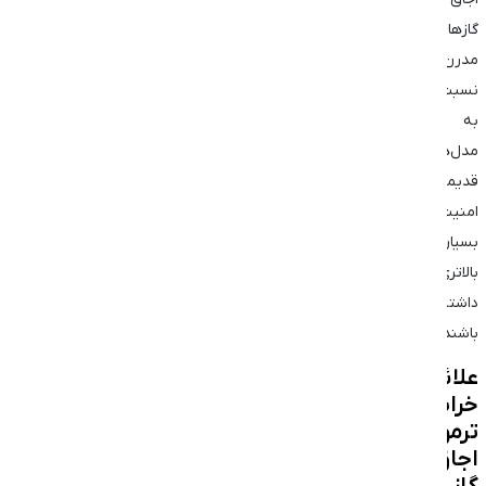
گازهای
مدرن
نسبت
به
مدل‌های
قدیمی،
امنیت
بسیار
بالاتری
داشته
باشند.
علائم
خرابی
ترموکوپل
اجاق