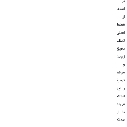
بر
استفاده
از
قطعات
اصلی،
تنظیم
دقیق
زاویه
و
موقعیت
ترموکوپل
را نیز
انجام
می‌دهند
تا از
عملکرد