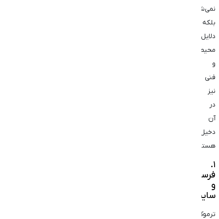
نمی‌شود؛
بلکه
دلایل
محیطی
و
فنی
نیز
در
آن
دخیل
هستند.
۱.
فرسودگی
و
سایش
ترموکوپل