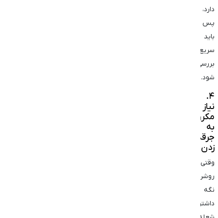
دارد،
پس
باید
سریع
بررسی
شود.
۴.
نیاز
مکرر
به
جرقه
زدن
وقتی
روشن
نگه
داشتن
شعله