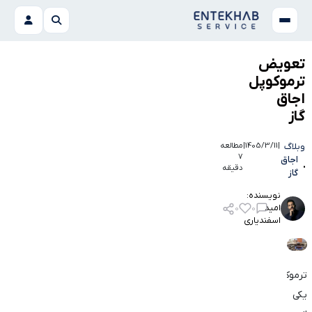
تعویض
ترموکوپل
اجاق
گاز
وبلاگ
|
1405/3/11
|
مطالعه
7
اجاق
دقیقه
گاز
نویسنده:
امید
0
0
اسفندیاری
ترموکوپل
یکی