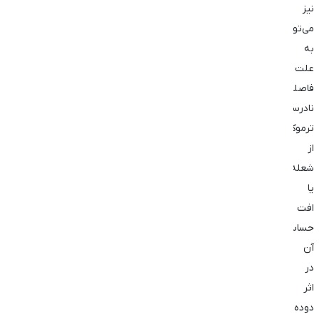
نیز
می‌تواند
به
علت
فاصله
نادرست
ترموکوپل
از
شعله
یا
افت
حساسیت
آن
در
اثر
دوده