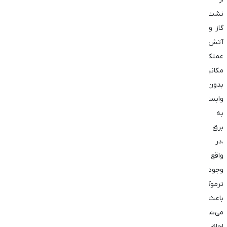
نشت
گاز و
آتش‌سوزی،
عملکرد
مکانیکی
بدون
وابستگی
به
برق
،در
واقع
وجود
ترموکوپل
باعث
می‌شود
اجاق