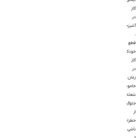
گاز
در
آشپزخانه
،
قطع
خودکار
گاز
در
زمان
خاموشی
شعله،
جلوگیری
از
خطرات
ناشی
از