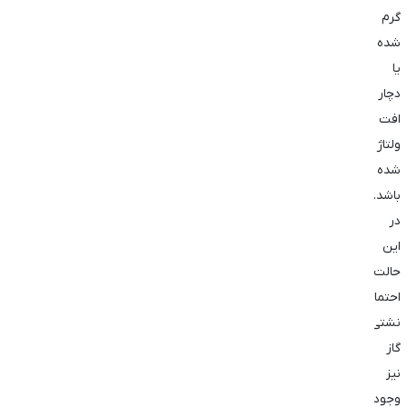
گرم
شده
یا
دچار
افت
ولتاژ
شده
باشد.
در
این
حالت
احتمال
نشتی
گاز
نیز
وجود