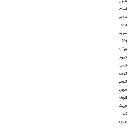
منزل
است.در
مجموعه
انتخاب
سرویس
1699
فرآیند
تعویض
ترموکوپل
توسط
تعمیرکاران
مجرب
انجام
می‌شود
که
علاوه