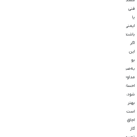
مشکل
فنی
یا
ایمنی
باشند.
اگر
این
بو
به‌صورت
مداوم
احساس
شود،
بهتر
است
اجاق
گاز