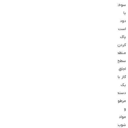
سوختگی
یا
دود
است.
پاک
کردن
منظم
سطح
اجاق
گاز با
یک
دستمال
مرطوب
و
مواد
شوینده