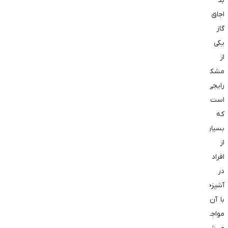
بد
اجاق
گاز
یکی
از
مشکلات
رایجی
است
که
بسیاری
از
افراد
در
آشپزخانه
با آن
مواجه