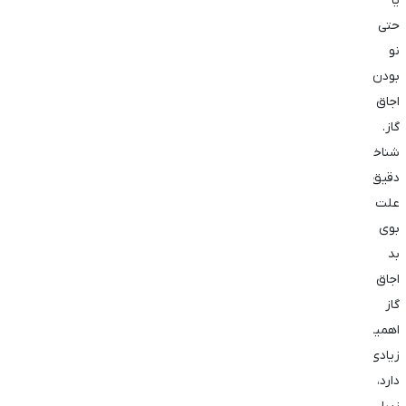
یا
حتی
نو
بودن
اجاق
گاز.
شناخت
دقیق
علت
بوی
بد
اجاق
گاز
اهمیت
زیادی
دارد،