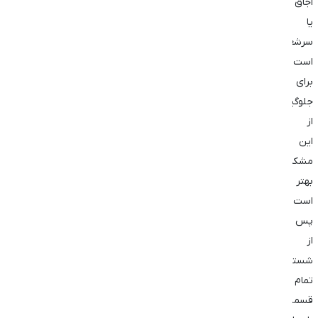
اجاق
یا
سرشعله‌ها
است.
برای
جلوگیری
از
این
مشکل،
بهتر
است
پس
از
شستشو،
تمام
قسمت‌ها