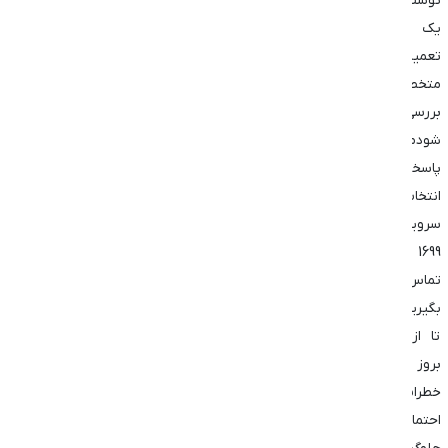
توسط
یک
تعمیرکار
متخصص
بررسی
شودمرکز
پاسخگویی
انتخاب
سرویس
1699
تماس
بگیرید
تا از
بروز
خطرات
احتمالی