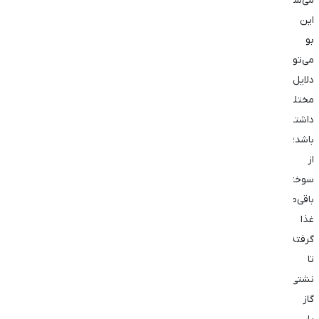
می‌شوند.
این
بو
می‌تواند
دلایل
مختلفی
داشته
باشد؛
از
سوختن
باقی‌مانده
غذا
گرفته
تا
نشتی
گاز