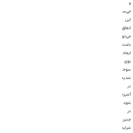
و
می‌سوزند.
این
اتفاق
می‌تواند
باعث
ایجاد
بوی
سوختگی
شدید
در
آشپزخانه
شود.
در
چنین
شرایطی