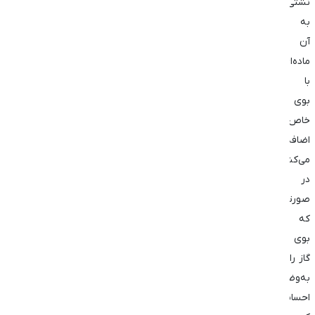
نشتی
به
آن
ماده‌ای
با
بوی
خاص
اضافه
می‌کنند.
در
صورتی
که
بوی
گاز را
به‌وضوح
احساس