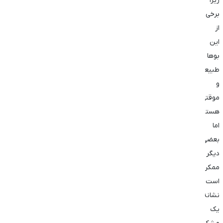
زیرا
برخی
از
این
بوها
طبیعی
و
موقتی
هستند،
اما
بعضی
دیگر
ممکن
است
نشانه
یک