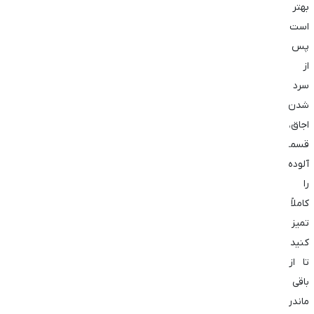
بهتر
است
پس
از
سرد
شدن
اجاق،
قسمت‌های
آلوده
را
کاملاً
تمیز
کنید
تا از
باقی
ماندن