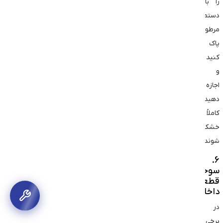
را با
دستمال
مرطوب
پاک
کنید
و
اجازه
دهید
کاملاً
خشک
شوند.
6.
سوختن
قطعات
داخلی
در
برخی