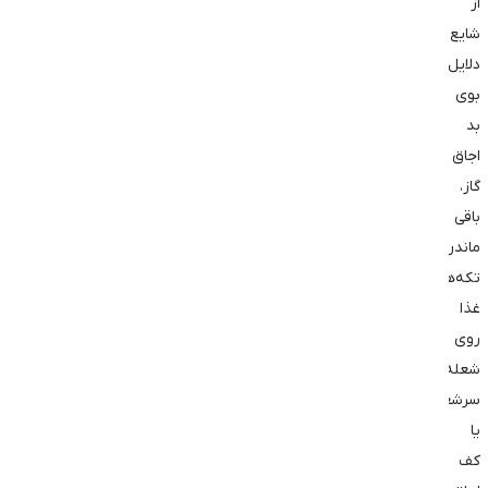
از
شایع‌ترین
دلایل
بوی
بد
اجاق
گاز،
باقی
ماندن
تکه‌های
غذا
روی
شعله‌پخش‌کن،
سرشعله‌ها
یا
کف