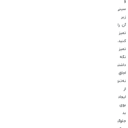
و
سینی
زیر
آن را
تمیز
کنید.
تمیز
نگه
داشتن
اجاق
نه‌تنها
از
ایجاد
بوی
بد
جلوگیری