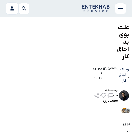
علت
بوی
بد
اجاق
گاز
وبلاگ
|
1405/2/29
|
مطالعه
6
اجاق
دقیقه
گاز
نویسنده:
امید
0
0
اسفندیاری
بوی