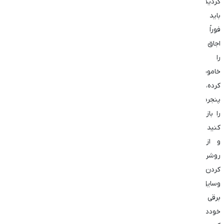
کردید،
باید
فوراً
اجاق
را
خاموش
کرده،
پنجره‌ها
را باز
کنید
و از
روشن
کردن
وسایل
برقی
خودداری