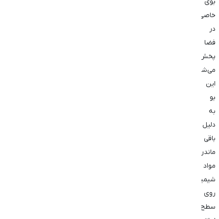
بوی
خاصی
در
فضا
پخش
می‌شود.
این
بو
به
دلیل
باقی
ماندن
مواد
شیمیایی
روی
سطح