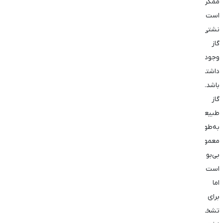
ممکن
است
نشتی
گاز
وجود
داشته
باشد.
گاز
طبیعی
به‌طور
معمول
بی‌بو
است،
اما
برای
تشخیص