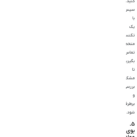
کنید.
سپس
با
یک
تکنسین
متخصص
تماس
بگیرید
تا
مشکل
بررسی
و
برطرف
شود.
5.
بوی