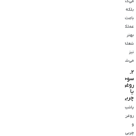
می‌کند،
بلکه
باعث
عملکرد
بهتر
شعله‌ها
نیز
می‌شود.
2.
سوختن
روغن
یا
چربی
پاشیدن
روغن
و
چربی