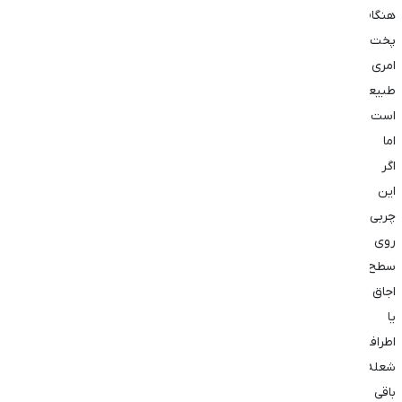
هنگام
پخت‌وپز
امری
طبیعی
است،
اما
اگر
این
چربی‌ها
روی
سطح
اجاق
یا
اطراف
شعله
باقی