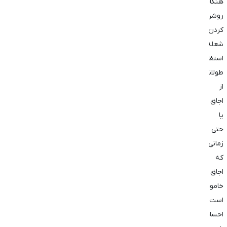
هنگام
روشن
کردن
شعله،
استفاده
طولانی
از
اجاق
یا
حتی
زمانی
که
اجاق
خاموش
است
احساس