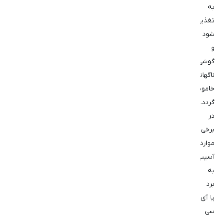
به
تغذیه
شود
و
گوشی
ناگهانی
خاموش
گردد.
در
برخی
موارد،
آسیب
به
برد
یا آی
‌سی