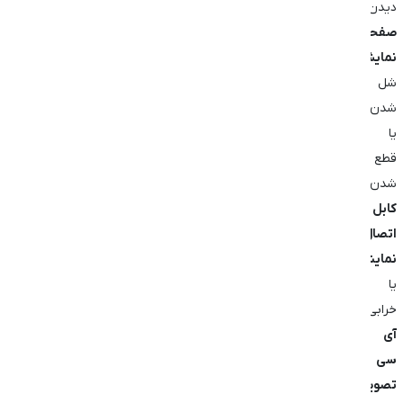
دیدن
صفحه
نمایش
،
شل
شدن
یا
قطع
شدن
کابل
اتصال
نمایشگر
،
یا
خرابی
آی
‌سی
تصویر