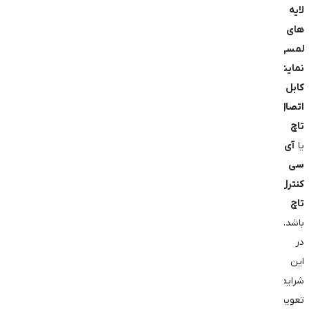
لایه‌
های
لمسی
نمایشگر
،
کابل
اتصال
تاچ
یا
آی
‌سی
کنترل
تاچ
باشد.
در
این
شرایط،
تعویض