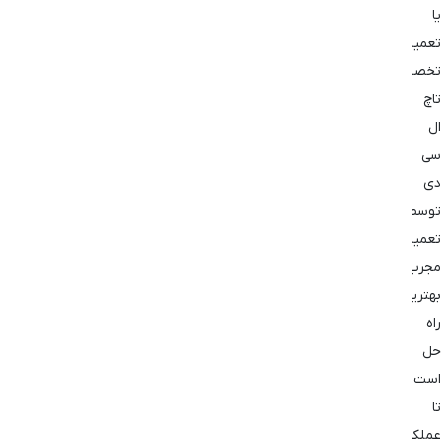
یا
تعمیر
تخصصی
تاچ
ال
‌سی
‌دی
توسط
تعمیرکار
مجرب
بهترین
راه
‌حل
است
تا
عملکرد