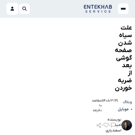
علت
سیاه
شدن
صفحه
گوشی
بعد
از
ضربه
خوردن
|
1405/3/4
|
مطالعه
وبلاگ
10
موبایل
دقیقه
نویسنده:
امید
0
0
اسفندیاری