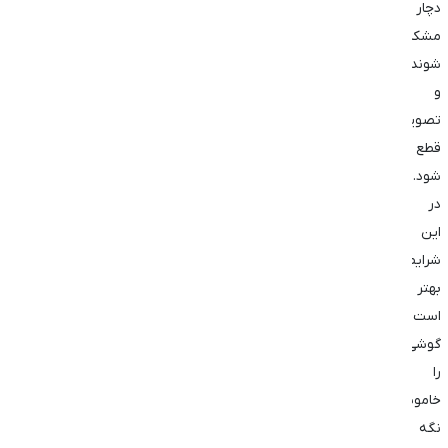
دچار
مشکل
شوند
و
تصویر
قطع
شود.
در
این
شرایط
بهتر
است
گوشی
را
خاموش
نگه