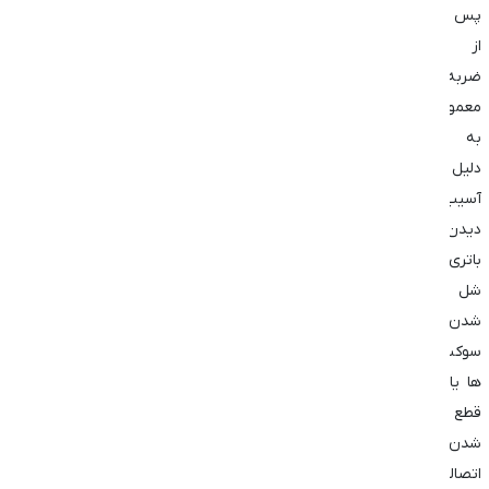
پس
از
ضربه
معمولاً
به
دلیل
آسیب
دیدن
باتری،
شل
شدن
سوکت
‌ها یا
قطع
شدن
اتصالات