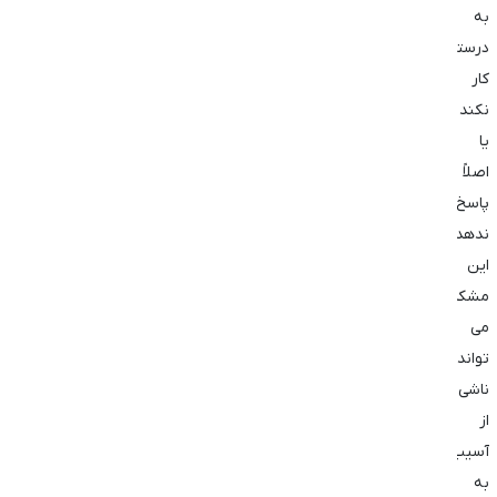
به‌
درستی
کار
نکند
یا
اصلاً
پاسخ
ندهد.
این
مشکل
می
‌تواند
ناشی
از
آسیب
به