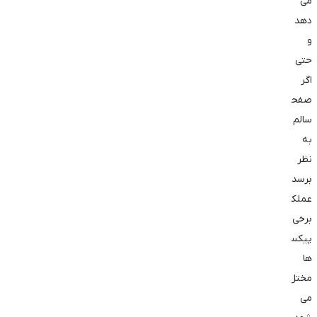
می
‌دهد
و
حتی
اگر
صفحه
سالم
به
نظر
برسد،
عملکرد
برخی
پیکسل
‌ها
مختل
می