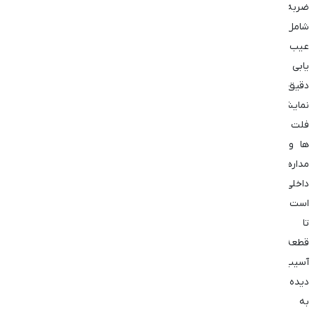
ضربه
شامل
عیب
‌یابی
دقیق
نمایشگر،
فلت
‌ها و
مدارهای
داخلی
است
تا
قطعه
آسیب‌
دیده
به‌