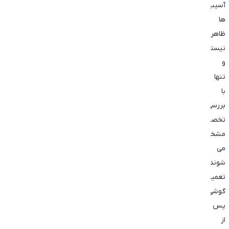
آسیب‌
ها
ظاهری
نیستند
و
تنها
با
بررسی
تخصصی
مشخص
می
‌شوند.
تعمیر
گوشی
پس
از