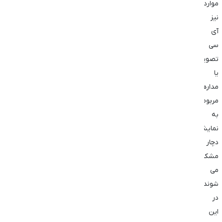
موارد
نیز
آی
‌سی
تصویر
یا
مدارهای
مربوط
به
نمایشگر
دچار
مشکل
می
‌شوند.
در
این