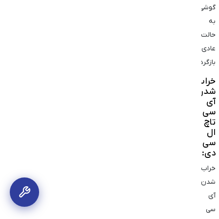
گوشی
به
حالت
عادی
بازگردد.
خراب
شدن
آی
سی
تاچ
ال
سی
دی:
خراب
شدن
آی
‌سی