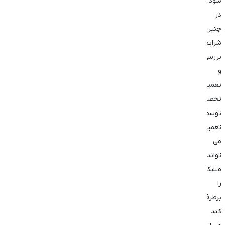
‌شود.
در
چنین
شرایطی،
بررسی
و
تعمیر
تخصصی
توسط
تعمیرکار
می
‌تواند
مشکل
را
برطرف
کند