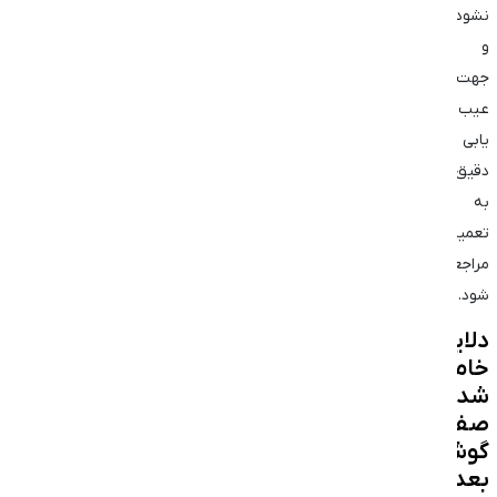
نشود
و
جهت
عیب
‌یابی
دقیق
به
تعمیرکار
مراجعه
شود.
دلایل
خاموش
شدن
صفحه
گوشی
بعد