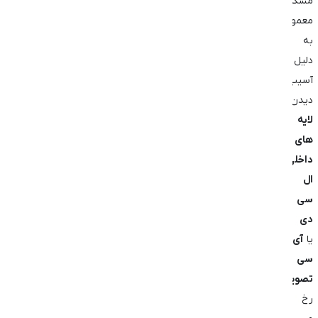
مشکل
معمولاً
به
دلیل
آسیب
دیدن
لایه
‌های
داخلی
ال
‌سی
‌دی
یا
آی
‌سی
تصویر
رخ