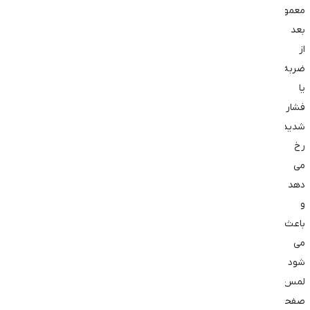
معمولاً
بعد
از
ضربه
یا
فشار
شدید
رخ
می
‌دهد
و
باعث
می
‌شود
لمس
صفحه