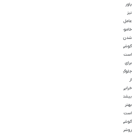
پاور
نیز
عامل
خاموش
شدن
گوشی
است.
برای
جلوگیری
از
خرابی
بیشتر،
بهتر
است
گوشی
روشن