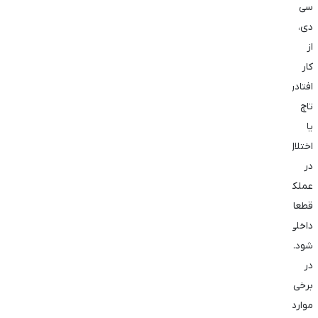
‌سی
‌دی،
از
کار
افتادن
تاچ
یا
اختلال
در
عملکرد
قطعات
داخلی
شود.
در
برخی
موارد