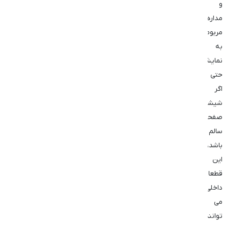
و
مدارهای
مربوط
به
نمایشگر.
حتی
اگر
شیشه
صفحه
سالم
باشد،
این
قطعات
داخلی
می
‌توانند