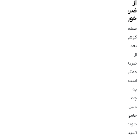
از
ضربه
خوردن
صفحه
گوشی
بعد
از
ضربه
ممکن
است
به
چند
دلیل
خاموش
شود:
آسیب