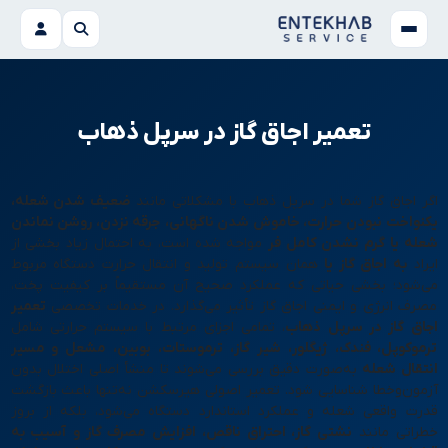
تعمیر اجاق گاز در سرپل ذهاب
اگر اجاق گاز شما در سرپل ذهاب با مشکلاتی مانند
ضعیف شدن شعله،
یکنواخت نبودن حرارت، خاموش شدن ناگهانی،
جرقه نزدن، روشن نماندن
شعله یا گرم نشدن کامل فر
مواجه شده است، به احتمال زیاد بخشی از
ایراد
به
اجاق گاز
یا
همان سیستم تولید و انتقال حرارت دستگاه مربوط
می‌شود؛ بخشی حیاتی که عملکرد صحیح آن مستقیماً بر کیفیت پخت،
مصرف انرژی و ایمنی اجاق گاز تأثیر می‌گذارد. در خدمات تخصصی
تعمیر
اجاق گاز در سرپل ذهاب
، تمامی اجزای مرتبط با سیستم حرارتی شامل
ترموکوپل، فندک، ژیگلور، شیر گاز، ترموستات، بوبین، مشعل و مسیر
انتقال شعله
به‌صورت دقیق بررسی می‌شوند تا منشأ اصلی اختلال بدون
آزمون‌وخطا شناسایی شود. تعمیر اصولی هیرسکشن نه‌تنها باعث بازگشت
قدرت واقعی شعله و عملکرد استاندارد دستگاه می‌شود، بلکه از بروز
خطراتی مانند
نشتی گاز، احتراق ناقص، افزایش مصرف گاز و
آسیب به